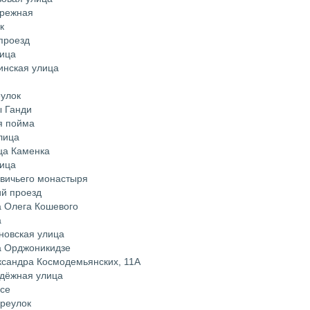
ережная
к
проезд
лица
инская улица
еулок
ы Ганди
я пойма
лица
ца Каменка
лица
евичьего монастыря
ий проезд
а Олега Кошевого
а
новская улица
а Орджоникидзе
ксандра Космодемьянских, 11А
одёжная улица
ссе
ереулок