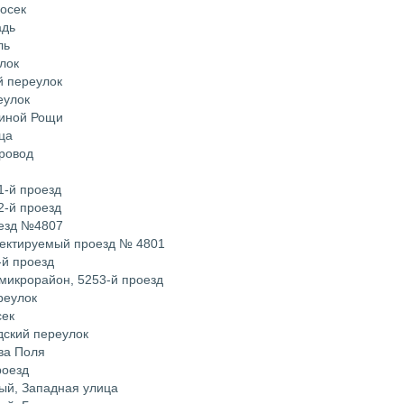
росек
адь
ль
лок
й переулок
еулок
ьиной Рощи
ца
провод
1-й проезд
2-й проезд
оезд №4807
оектируемый проезд № 4801
-й проезд
 микрорайон, 5253-й проезд
реулок
сек
дский переулок
ва Поля
роезд
ый, Западная улица