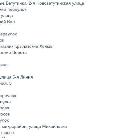
е Ватутинки, 2-я Нововатутинская улица
кий переулок
 улица
кий Вал
переулок
ок
аказник Крылатские Холмы
нские Ворота
лица
улица 5-я Линия
ния, 5
а
переулок
реулок
стова
шоссе
улок
й микрорайон, улица Михайловка
е шоссе