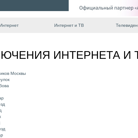
Интернет
Интернет и ТВ
Телевиден
ЮЧЕНИЯ ИНТЕРНЕТА И 
ников Москвы
еулок
бова
ар
езд
д
к
к
езд
ар