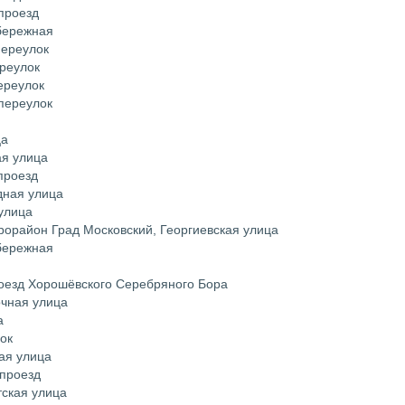
проезд
бережная
переулок
ереулок
ереулок
переулок
ца
ая улица
проезд
дная улица
улица
рорайон Град Московский, Георгиевская улица
бережная
оезд Хорошёвского Серебряного Бора
очная улица
а
ок
ая улица
 проезд
тская улица