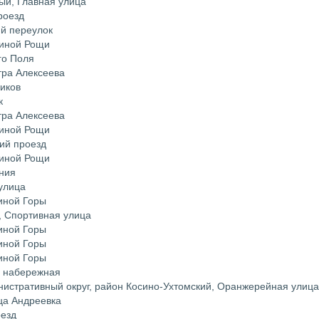
ый, Главная улица
роезд
ий переулок
ьиной Рощи
го Поля
тра Алексеева
иков
к
тра Алексеева
ьиной Рощи
ий проезд
ьиной Рощи
иния
улица
иной Горы
, Спортивная улица
иной Горы
иной Горы
иной Горы
я набережная
нистративный округ, район Косино-Ухтомский, Оранжерейная улица
ца Андреевка
оезд