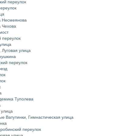
кий переулок
переулок
ца
а Несмеянова
а Чехова
мост
й переулок
 улица
, Луговая улица
нушкина
ский переулок
оезд
лок
лок
к
а
демика Туполева
а
 улица
ые Ватутинки, Гимнастическая улица
енка
оробинский переулок
зовая улица