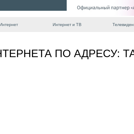
Интернет
Интернет и ТВ
Телевиден
ТЕРНЕТА ПО АДРЕСУ: 