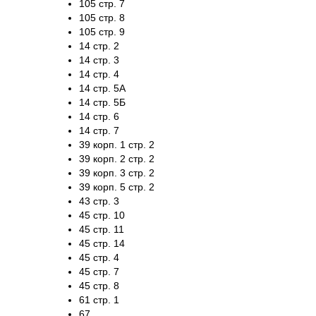
105 стр. 7
105 стр. 8
105 стр. 9
14 стр. 2
14 стр. 3
14 стр. 4
14 стр. 5А
14 стр. 5Б
14 стр. 6
14 стр. 7
39 корп. 1 стр. 2
39 корп. 2 стр. 2
39 корп. 3 стр. 2
39 корп. 5 стр. 2
43 стр. 3
45 стр. 10
45 стр. 11
45 стр. 14
45 стр. 4
45 стр. 7
45 стр. 8
61 стр. 1
67