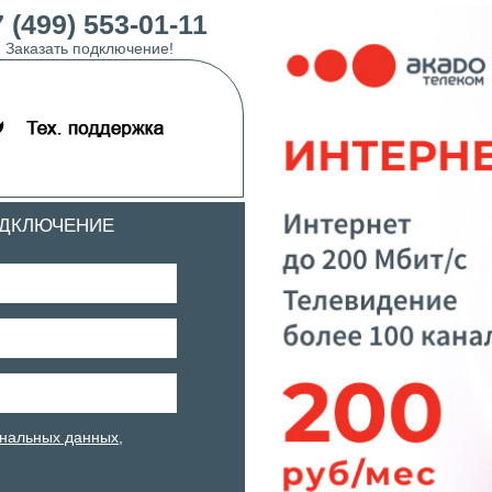
 (499) 553-01-11
Заказать подключение!
ОДКЛЮЧЕНИЕ
нальных данных
,