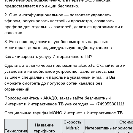
всего периода подключения, а в первые 1-1,5 месяца
предоставляется по акции бесплатно.
2. Оно многофункциональное — позволяет управлять
эфиром, регулировать настройки просмотра, создавать
профили для отдельных зрителей, делиться программами в
соцсетях.
3. Его легко подключить, удобно смотреть на разных
мониторах, делать индивидуальную подборку каналов.
Как активировать услугу Интерактивного ТВ?
Сделать это легко через приложение akado.tv. Скачайте его и
установите на мобильное устройство. Залогиньтесь, мы
вышлем специальный пароль на указанный e-mail, и Вы
сможете смотреть до полутора сотен каналов без
ограничений!
Присоединяйтесь к АКАДО, заказывайте безлимитный
Интернет и Интерактивное ТВ уже сегодня — +74995530111!
Специальные тарифы МОНО Интернет + Интерактивное ТВ
Скорость,
Стоим
Название
Мбит/с
Интерактивные
промопе
Технология
тарифного