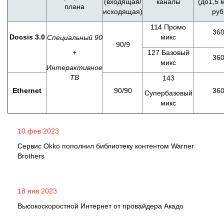
(входящая/
каналы
(до1,5 м
плана
исходящая)
руб
114 Промо
36
Docsis 3.0
микс
Специальный 90
90/9
+
127 Базовый
36
микс
Интерактивное
ТВ
143
Ethernet
90/90
36
Супербазовый
микс
10 фев 2023
Сервис Okko пополнил библиотеку контентом Warner
Brothers
18 янв 2023
Высокоскоростной Интернет от провайдера Акадо