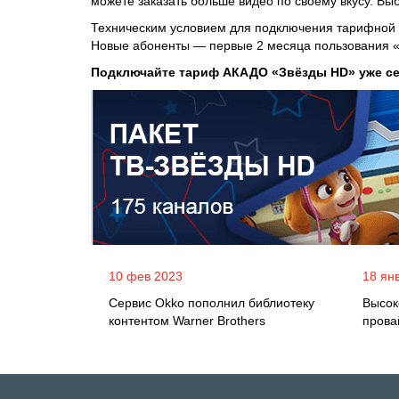
можете заказать больше видео по своему вкусу. В
Техническим условием для подключения тарифной 
Новые абоненты — первые 2 месяца пользования «А
Подключайте тариф АКАДО «Звёзды HD» уже се
10 фев 2023
18 ян
Сервис Okko пополнил библиотеку
Высок
контентом Warner Brothers
прова