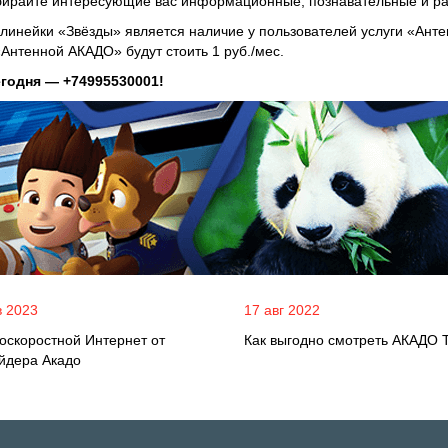
ыбирайте интересующие вас информационные, познавательные и ра
линейки «Звёзды» является наличие у пользователей услуги «Ант
нтенной АКАДО» будут стоить 1 руб./мес.
годня — +74995530001!
в 2023
17 авг 2022
оскоростной Интернет от
Как выгодно смотреть АКАДО 
йдера Акадо