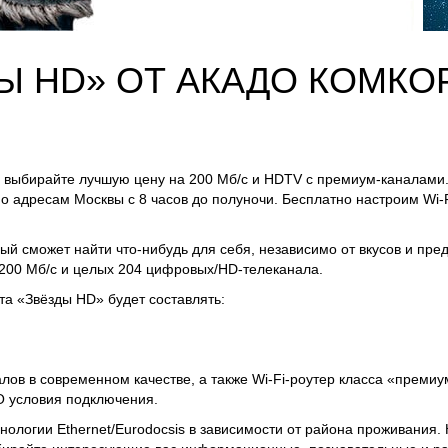
Ы HD» ОТ АКАДО КОМКО
выбирайте лучшую цену на 200 Мб/с и HDTV с премиум-каналами
 адресам Москвы с 8 часов до полуночи. Бесплатно настроим Wi-F
й сможет найти что-нибудь для себя, независимо от вкусов и пре
200 Мб/с и целых 204 цифровых/HD-телеканала.
та «Звёзды HD» будет составлять:
лов в современном качестве, а также Wi-Fi-роутер класса «премиу
О условия подключения.
хнологии Ethernet/Eurodocsis в зависимости от района проживания.