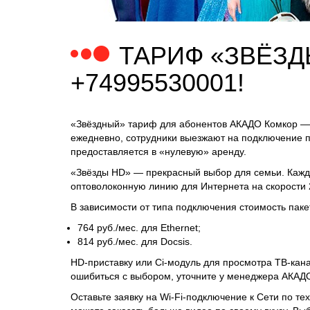
ТАРИФ «ЗВЁЗД
+74995530001!
«Звёздный» тариф для абонентов АКАДО Комкор — 
ежедневно, сотрудники выезжают на подключение по
предоставляется в «нулевую» аренду.
«Звёзды HD» — прекрасный выбор для семьи. Кажды
оптоволоконную линию для Интернета на скорости 
В зависимости от типа подключения стоимость паке
764 руб./мес. для Ethernet;
814 руб./мес. для Docsis.
HD-приставку или Ci-модуль для просмотра ТВ-кана
ошибиться с выбором, уточните у менеджера АКАД
Оставьте заявку на Wi-Fi-подключение к Сети по те