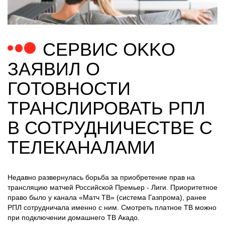
СЕРВИС ОKKO
ЗАЯВИЛ О
ГОТОВНОСТИ
ТРАНСЛИРОВАТЬ РПЛ
В СОТРУДНИЧЕСТВЕ С
ТЕЛЕКАНАЛАМИ
Недавно развернулась борьба за приобретение прав на
трансляцию матчей Российской Премьер - Лиги. Приоритетное
право было у канала «Матч ТВ» (система Газпрома), ранее
РПЛ сотрудничала именно с ним. Смотреть платное ТВ можно
при подключении домашнего ТВ Акадо.