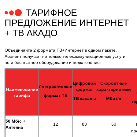
ТАРИФНОЕ
ПРЕДЛОЖЕНИЕ ИНТЕРНЕТ
+ ТВ АКАДО
Объединяйте 2 формата ТВ+Интернет в одном пакете.
Абонент получает не только телекоммуникационные услуги,
но и бесплатное оборудование и подключение.
Цифровой
Скоростные
Интерактивный
Наименование
формат
характеристики
тарифа
формат ТВ
ТВ каналы
Мбит/с
та
50 Мб/с +
12
83
50
Антенна
пр