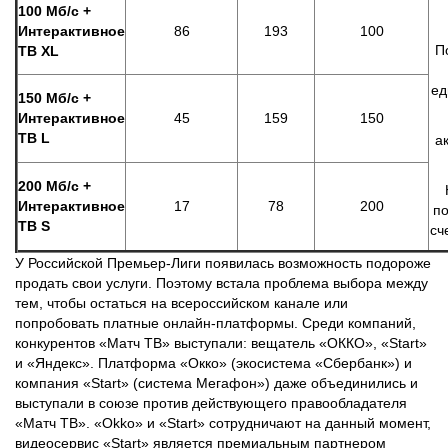
100 Мб/с +
Интерактивное
86
193
100
П
ТВ XL
ед
150 Мб/с +
Интерактивное
45
159
150
ТВ L
а
200 Мб/с +
Интерактивное
17
78
200
по
ТВ S
сч
У Российской Премьер-Лиги появилась возможность подороже
продать свои услуги. Поэтому встала проблема выбора между
тем, чтобы остаться на всероссийском канале или
попробовать платные онлайн-платформы. Среди компаний,
конкурентов «Матч ТВ» выступали: вещатель «ОККО», «Start»
и «Яндекс». Платформа «Окко» (экосистема «Сбербанк») и
компания «Start» (система Мегафон») даже объединились и
выступали в союзе против действующего правообладателя
«Матч ТВ». «Okko» и «Start» сотрудничают на данный момент,
видеосервис «Start» является премиальным партнером