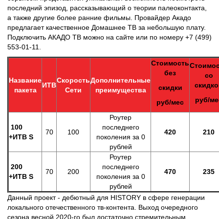
последний эпизод, рассказывающий о теории палеоконтакта,
а также другие более ранние фильмы. Провайдер Акадо
предлагает качественное Домашнее ТВ за небольшую плату.
Подключить АКАДО ТВ можно на сайте или по номеру +7 (499)
553-01-11.
Стоимость
Стоимо
без
со
Название
Скорость
Дополнительные
ИТВ
скидко
скидки
пакета
Сети
преимущества
руб/ме
руб/мес
Роутер
100
последнего
70
100
420
210
+ИТВ S
поколения за 0
рублей
Роутер
200
последнего
70
200
470
235
+ИТВ S
поколения за 0
рублей
Данный проект - дебютный для HISTORY в сфере генерации
локального отечественного тв-контента. Выход очередного
сезона весной 2020-го был достаточно стремительным,