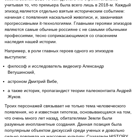
учитывая то, что премьера была всего лишь в 2018-м. Каждый
эпизод является отдельно взятым историческим событием:
начиная с появления наскальной живописи, и, заканчивая
прогрессивными it-технологиями. Главными героями эпизодов
являются самые обычные россияне с не самыми обычными
профессиями, тесно соприкасающимися со спасением
наследия нашей истории.
Например, в роли главных героев одного из эпизодов
выступили:
философ и исследователь видеоигр Александр
Ветушинский,
астроном Дмитрий Вибе,
а также историк, пропагандист теории палеоконтакта Андрей
Жуков.
Троих персонажей связывает не только тема человеческого
появления, но и известная гипотеза, основывающаяся на том,
что очень много лет назад, обитателями Земли были
разумные инопланетные создания. Данная позиция была
популярным объектом дискуссий среди ученых и довольно
сильно повлияла на массовую культуру. Создатели HISTORY