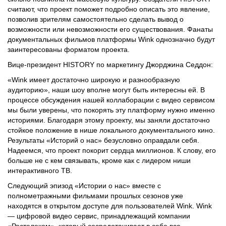
считают, что проект поможет подробно описать это явление,
позволив зрителям самостоятельно сделать вывод о
возможности или невозможности его существования. Фанаты
документальных фильмов платформы Wink однозначно будут
заинтересованы форматом проекта.
Вице-президент HISTORY по маркетингу Джорджина Седдон:
«Wink имеет достаточно широкую и разнообразную
аудиторию», наши шоу вполне могут быть интересны ей. В
процессе обсуждения нашей коллаборации с видео сервисом
мы были уверены, что покорять эту платформу нужно именно
историями. Благодаря этому проекту, мы заняли достаточно
стойкое положение в нише локального документального кино.
Результаты «Историй о нас» безусловно оправдали себя.
Надеемся, что проект покорит сердца миллионов. К слову, его
больше не с кем связывать, кроме как с лидером ниши
интерактивного ТВ.
Следующий эпизод «Истории о нас» вместе с
полнометражными фильмами прошлых сезонов уже
находятся в открытом доступе для пользователей Wink. Wink
— цифровой видео сервис, принадлежащий компании
«Ростелеком», который сосредотачивает в себе все