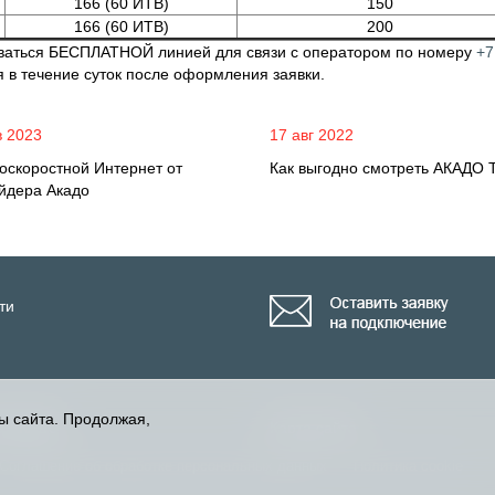
166
(60 ИТВ)
150
166
(60 ИТВ)
200
оваться БЕСПЛАТНОЙ линией для связи с оператором по номеру
+7
 в течение суток после оформления заявки.
в 2023
17 авг 2022
оскоростной Интернет от
Как выгодно смотреть АКАДО 
йдера Акадо
ти
ы сайта. Продолжая,
а АКАДО
Карта сайта
Соглашение об обработке персональных данных
Политика cookie