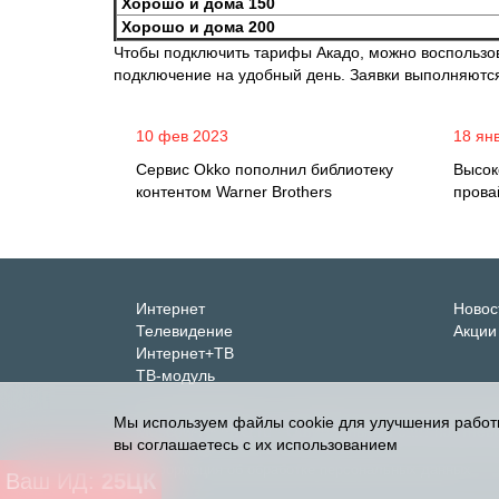
Хорошо и дома 150
Хорошо и дома 200
Чтобы подключить тарифы Акадо, можно воспольз
подключение на удобный день. Заявки выполняются
10 фев 2023
18 ян
Сервис Okko пополнил библиотеку
Высок
контентом Warner Brothers
прова
Интернет
Новос
Телевидение
Акции
Интернет+ТВ
ТВ-модуль
Мы используем файлы cookie для улучшения работ
Moscow-AKADO.ru - Официальный сайт партнер
вы соглашаетесь с их использованием
Информация об обработке персональных данных
Ваш ИД:
25ЦК