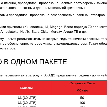
, а именно, проводилась проверка на наличие противоречий закон
дательства, но важным для пользователей критериям».
амм проводилась проверка на безопасность онлайн-кинотеатров.
ми признали «Кинопоиск», ivi, Megogo. Всего порядка 70 процен
ediateka, Netflix, Start, Okko, More.tv, Акадо ТВ и др.
ому, нельзя реализовывать некоторые виды технически сложных то
ное обеспечение, которое указано законодательством. Таким образ
нотеатров.
 В ОДНОМ ПАКЕТЕ
ом не переплачивать за услуги, АКАДО представляет отдельную лин
Скорость Сети
Каналы
Мбит/с
166 (60 ИТВ)
50
166
(60 ИТВ)
100